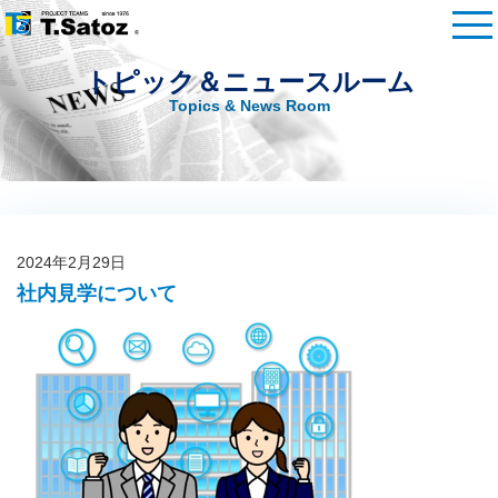
トピック＆ニュースルーム
Topics & News Room
コ
ン
テ
2024年2月29日
ン
社内見学について
ツ
へ
ス
キ
ッ
プ